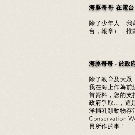
海豚哥哥 在電
除了少年人，我
台，報章），推
海豚哥哥 - 於政
除了教育及大眾
我在海上作為前
首資料，您的支
政府爭取...，
洋捕乳類動物存活工
Conservation
員所作的事！