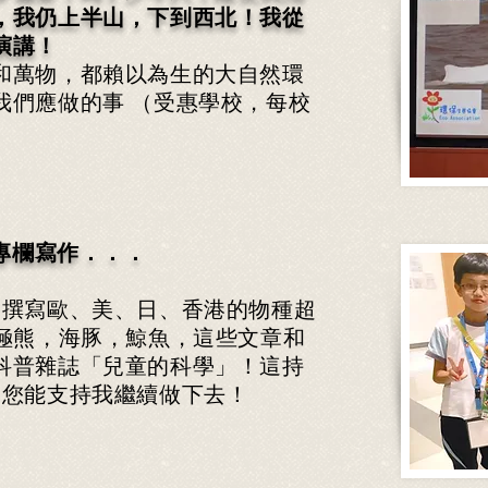
，我仍
上半山，下到西北！我從
演講！
和萬物，都
賴以為生的大自然環
我們應做的事 （受惠學校，每校
）
誌專欄寫作．．．
及撰寫歐、美、日、香港的物種超
北極熊，海豚，鯨魚，這些文章和
科普雜誌「兒童的科學」！這持
，您能支持我繼續做下去！