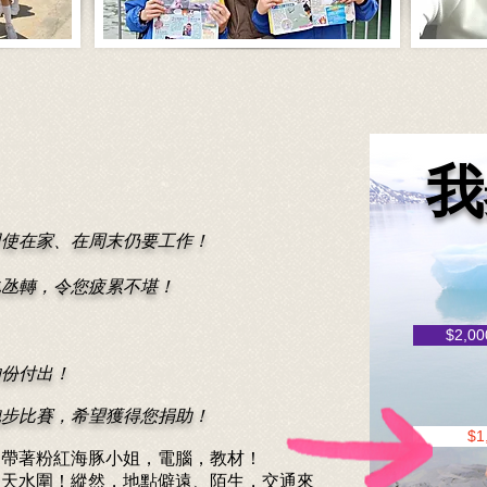
我
即使在家、在周末仍要工作！
氹氹轉，令您疲累不堪！
$2,00
的份付出！
跑步比賽，希望獲得您捐助！
$1
，帶著粉紅海豚小姐，電腦，教材！
、天水圍！縱然，地點僻遠、陌生，交通來