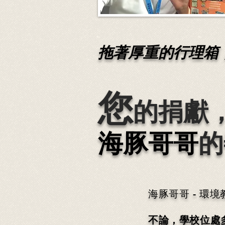
拖著厚重的行理箱，
您
的捐獻
海豚哥哥
的
海豚哥哥 - 環
不論，學校位處