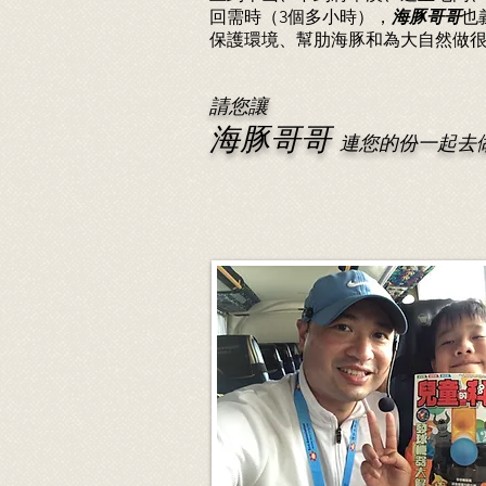
回需時（3個多小時），
海豚哥哥
也
保護環境、幫肋海豚和為大自然做
請您讓
海豚哥哥
連您的份一起去