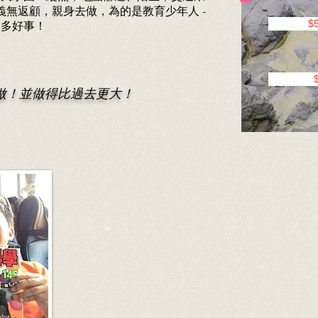
義無返顧，親身去做，為的是教育少年人 -
$
很多好事！
做！並做得比過去更大！