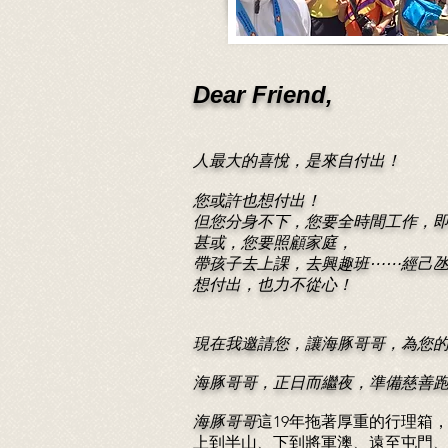
Dear Friend,
人最大的喜悅，是來自付出！
您或許也想付出！
但您分身不下，您要全時間工作，
甚或，您要照顧家庭，
帶孩子去上課，去興趣班⋯⋯經己
想付出，也力不從心！
現在我邀請您，讓海豚哥哥，為您
海豚哥哥，正日而繼夜，準備慈善
海豚哥哥
這19年拖著厚重的行理箱
上到半山、下到將軍澳、遠至屯門