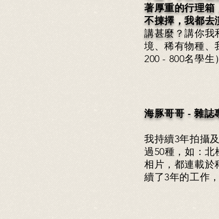
著厚重的行理箱
不㨂擇，我都去
講甚麼？
講你我
境、稀有物種、
200 - 800名學生
海豚哥哥 - 雜
我持續3年拍攝
過50種，如：
相片，都連載於
續了3年的工作