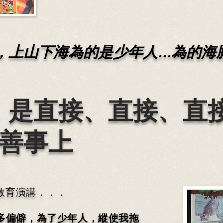
上山下海為的是少年人...為的海
，是直接、直接、直
善事上
境教育演講．．．
多偏僻，為了少年人，縱使我拖