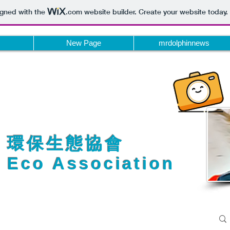
igned with the
.com
website builder. Create your website today.
New Page
mrdolphinnews
​​環保生態協會​
Eco Association