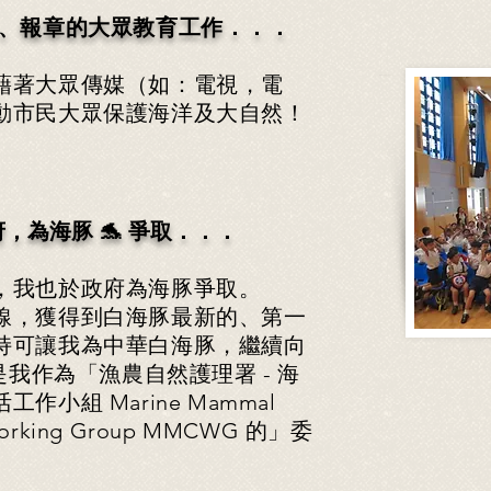
台、報章的大眾教育工作．．．
藉著大眾傳媒（如：電視，電
動市民大眾保護海洋及大自然！
府，為海豚 🐬 爭取．．．
，我也於政府為海豚爭取。
線，獲得到白海豚最新的、第一
持可讓我為中華白海豚，繼續向
這是我作為「漁農自然護理署 - 海
作小組 Marine Mammal
 Working Group MMCWG 的」委