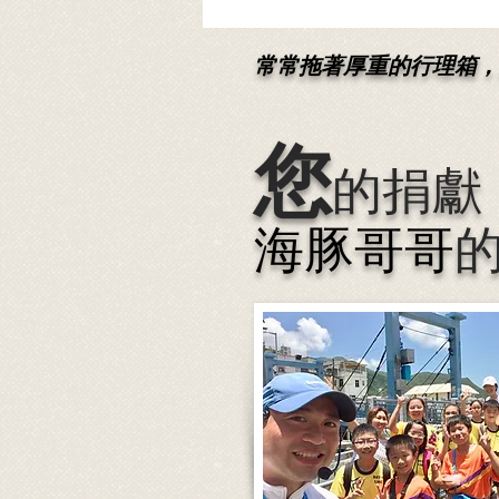
常常拖著厚重的行理箱，
您
的捐獻
海豚哥哥