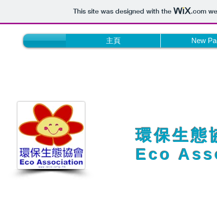
This site was designed with the
.com
web
主頁
New Pa
​​環保生態
Eco Ass