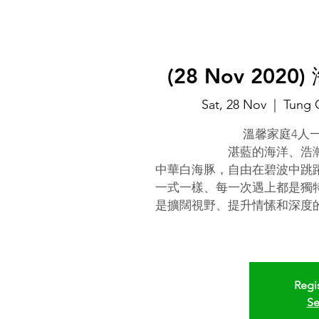
(28 Nov 2020)
Sat, 28 Nov
  |  
Tung 
溫馨家庭4人
湛藍的海洋、浩
中華白海豚，自由在碧波中跳
一式一樣、每一次遇上都是獨
是擴闊視野、提升情愫和深度
Regis
Se